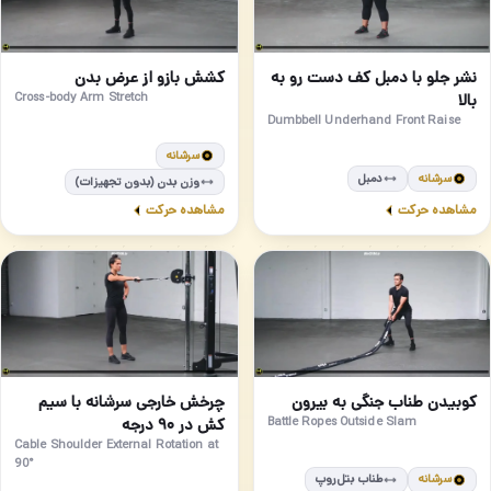
مبتدی
مبتدی
90
89
نشر جلو با دمبل کف دست رو به
کشش بازو از عرض بدن
بالا
Cross-body Arm Stretch
Dumbbell Underhand Front Raise
سرشانه
سرشانه
دمبل
وزن بدن (بدون تجهیزات)
مشاهده حرکت
مشاهده حرکت
متوسط
مبتدی
92
91
کوبیدن طناب جنگی به بیرون
چرخش خارجی سرشانه با سیم
Battle Ropes Outside Slam
کش در ۹۰ درجه
Cable Shoulder External Rotation at
90°
سرشانه
طناب بتل‌روپ