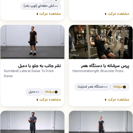
کش حلقه‌ای (لوپ باند)
مشاهده حرکت
مشاهده حرکت
مبتدی
مبتدی
21
22
پرس سرشانه با دستگاه همر
نشر جانب به جلو با دمبل
Hammerstrength Shoulder Press
Dumbbell Lateral Raise To Front
Raise
سرشانه
دستگاه همر استرنث
سرشانه
دمبل
مشاهده حرکت
مشاهده حرکت