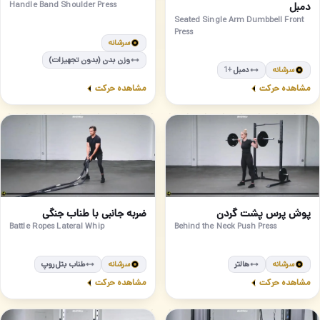
دمبل
Handle Band Shoulder Press
Seated Single Arm Dumbbell Front
Press
سرشانه
وزن بدن (بدون تجهیزات)
سرشانه
دمبل
+1
مشاهده حرکت
مشاهده حرکت
متوسط
متوسط
68
67
پوش پرس پشت گردن
ضربه جانبی با طناب جنگی
Battle Ropes Lateral Whip
Behind the Neck Push Press
سرشانه
هالتر
سرشانه
طناب بتل‌روپ
مشاهده حرکت
مشاهده حرکت