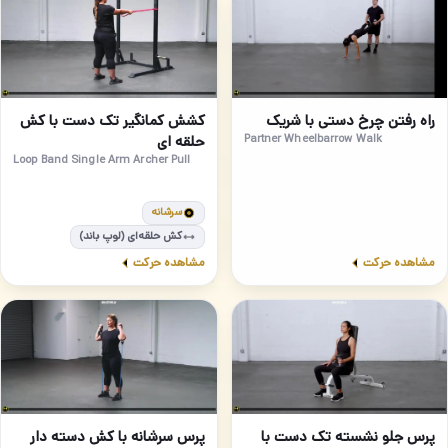
مبتدی
64
63
راه رفتن چرخ دستی با شریک
کشش کمانگیر تک دست با کش
Partner Wheelbarrow Walk
حلقه ای
Loop Band Single Arm Archer Pull
سرشانه
کش حلقه‌ای (لوپ باند)
مشاهده حرکت
مشاهده حرکت
مبتدی
مبتدی
66
65
پرس جلو نشسته تک دست با
پرس سرشانه با کش دسته دار