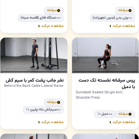
سرشانه
سرشانه
دستگاه فلای (قفسه سینه)
وزن بدن (بدون تجهیزات)
مشاهده حرکت
مشاهده حرکت
مبتدی
مبتدی
62
61
پرس سرشانه نشسته تک دست
نشر جانب پشت کمر با سیم کش
با دمبل
Behind the Back Cable Lateral Raise
Dumbbell Seated Single Arm
Shoulder Press
سرشانه
سیم‌کش بالا-پایین
+1
سرشانه
دمبل
+1
مشاهده حرکت
مشاهده حرکت