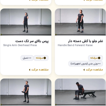
مبتدی
متوسط
52
51
نشر جلو با کش دسته دار
پرس بالای سر تک دست
Single Arm Overhead Press
Handle Band Forward Raise
سرشانه
سرشانه
دمبل
وزن بدن (بدون تجهیزات)
مشاهده حرکت
مشاهده حرکت