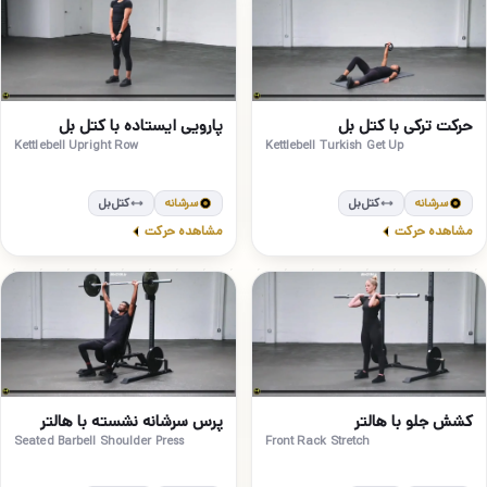
متوسط
مبتدی
12
11
حرکت ترکی با کتل بل
پارویی ایستاده با کتل بل
Kettlebell Upright Row
Kettlebell Turkish Get Up
سرشانه
کتل‌بل
سرشانه
کتل‌بل
مشاهده حرکت
مشاهده حرکت
مبتدی
متوسط
14
13
کشش جلو با هالتر
پرس سرشانه نشسته با هالتر
Seated Barbell Shoulder Press
Front Rack Stretch