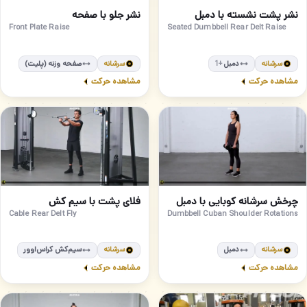
متوسط
متوسط
54
53
نشر پشت نشسته با دمبل
نشر جلو با صفحه
Front Plate Raise
Seated Dumbbell Rear Delt Raise
سرشانه
دمبل
سرشانه
صفحه وزنه (پلیت)
+1
مشاهده حرکت
مشاهده حرکت
مبتدی
مبتدی
56
55
چرخش سرشانه کوبایی با دمبل
فلای پشت با سیم کش
Cable Rear Delt Fly
Dumbbell Cuban Shoulder Rotations
سرشانه
دمبل
سرشانه
سیم‌کش کراس‌اوور
مشاهده حرکت
مشاهده حرکت