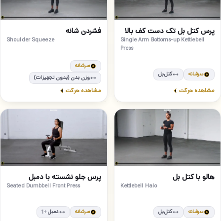
متوسط
مبتدی
24
23
پرس کتل بل تک دست کف بالا
فشردن شانه
Shoulder Squeeze
Single Arm Bottoms-up Kettlebell
Press
سرشانه
سرشانه
کتل‌بل
وزن بدن (بدون تجهیزات)
مشاهده حرکت
مشاهده حرکت
مبتدی
مبتدی
26
25
هالو با کتل بل
پرس جلو نشسته با دمبل
Seated Dumbbell Front Press
Kettlebell Halo
سرشانه
کتل‌بل
سرشانه
دمبل
+1