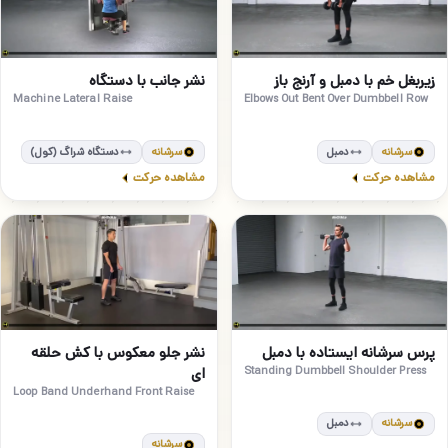
مبتدی
مبتدی
18
17
زیربغل خم با دمبل و آرنج باز
نشر جانب با دستگاه
Machine Lateral Raise
Elbows Out Bent Over Dumbbell Row
سرشانه
دمبل
سرشانه
دستگاه شراگ (کول)
مشاهده حرکت
مشاهده حرکت
متوسط
مبتدی
20
19
پرس سرشانه ایستاده با دمبل
نشر جلو معکوس با کش حلقه
Standing Dumbbell Shoulder Press
ای
Loop Band Underhand Front Raise
سرشانه
دمبل
سرشانه