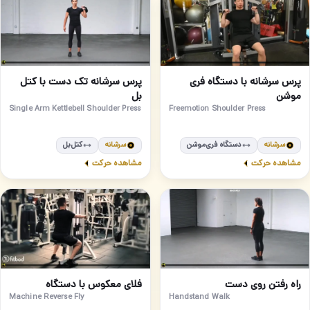
مبتدی
متوسط
57
58
پرس سرشانه با دستگاه فری
پرس سرشانه تک دست با کتل
موشن
بل
Freemotion Shoulder Press
Single Arm Kettlebell Shoulder Press
سرشانه
دستگاه فری‌موشن
سرشانه
کتل‌بل
مشاهده حرکت
مشاهده حرکت
مبتدی
پیشرفته
60
59
فلای معکوس با دستگاه
راه رفتن روی دست
Machine Reverse Fly
Handstand Walk