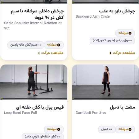
مبتدی
مبتدی
78
77
چرخش بازو به عقب
چرخش داخلی سرشانه با سیم
Backward Arm Circle
کش در ۹۰ درجه
Cable Shoulder Internal Rotation at
90°
سرشانه
وزن بدن (بدون تجهیزات)
سرشانه
سیم‌کش بالا-پایین
مشاهده حرکت
مشاهده حرکت
مبتدی
مبتدی
80
79
مشت با دمبل
فیس پول با کش حلقه ای
Loop Band Face Pull
Dumbbell Punches
سرشانه
دمبل
سرشانه
کش حلقه‌ای (لوپ باند)