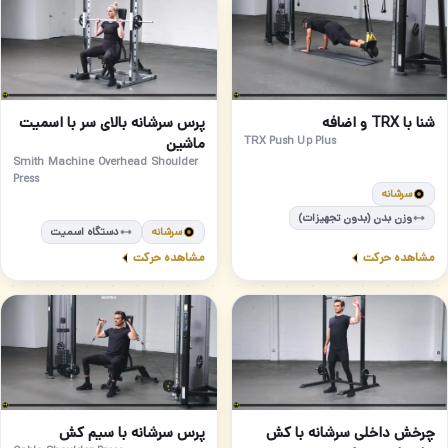
مبتدی
مبتدی
70
69
شنا با TRX و اضافه
پرس سرشانه بالای سر با اسمیت
TRX Push Up Plus
ماشین
Smith Machine Overhead Shoulder
Press
سرشانه
وزن بدن (بدون تجهیزات)
سرشانه
دستگاه اسمیت
مشاهده حرکت
مشاهده حرکت
مبتدی
مبتدی
72
71
چرخش داخلی سرشانه با کش
پرس سرشانه با سیم کش