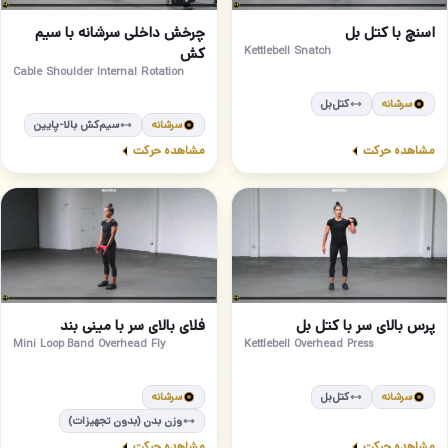
پیشرفته
مبتدی
48
47
اسنچ با کتل بل
چرخش داخلی سرشانه با سیم
Kettlebell Snatch
کش
Cable Shoulder Internal Rotation
سرشانه
کتل‌بل
سرشانه
سیم‌کش بالا-پایین
مشاهده حرکت
مشاهده حرکت
متوسط
مبتدی
50
49
پرس بالای سر با کتل بل
فلای بالای سر با مینی بند
Mini Loop Band Overhead Fly
Kettlebell Overhead Press
سرشانه
کتل‌بل
سرشانه
وزن بدن (بدون تجهیزات)
مشاهده حرکت
مشاهده حرکت