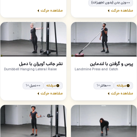
وزن بدن (بدون تجهیزات)
مشاهده حرکت
مشاهده حرکت
مبتدی
مبتدی
46
45
پرس و گرفتن با لندماین
نشر جانب آویزان با دمبل
Dumbbell Hanging Lateral Raise
Landmine Press and Catch
سرشانه
هالتر
سرشانه
دمبل
+1
+1
مشاهده حرکت
مشاهده حرکت