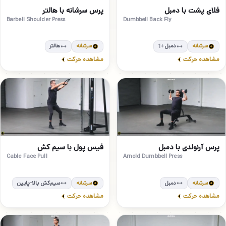
مبتدی
متوسط
8
7
فلای پشت با دمبل
پرس سرشانه با هالتر
Barbell Shoulder Press
Dumbbell Back Fly
سرشانه
دمبل
سرشانه
هالتر
+1
مشاهده حرکت
مشاهده حرکت
متوسط
متوسط
10
9
پرس آرنولدی با دمبل
فیس پول با سیم کش
Cable Face Pull
Arnold Dumbbell Press
سرشانه
دمبل
سرشانه
سیم‌کش بالا-پایین
مشاهده حرکت
مشاهده حرکت