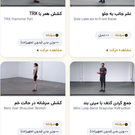
متوسط
مبتدی
36
35
نشر جانب به جلو
کشش همر با TRX
TRX Hammer Pull
Side Laterals to Front Raise
سرشانه
دمبل
سرشانه
وزن بدن (بدون تجهیزات)
مشاهده حرکت
مشاهده حرکت
مبتدی
مبتدی
38
37
جمع کردن کتف با مینی بند
کشش سرشانه در حالت خم
Bent Over Shoulder Stretch
Mini Loop Band Scapular Retraction
سرشانه
سرشانه
وزن بدن (بدون تجهیزات)
وزن بدن (بدون تجهیزات)