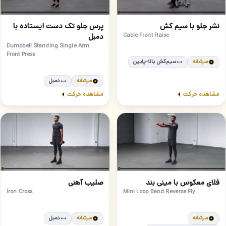
مبتدی
مبتدی
42
41
نشر جلو با سیم کش
پرس جلو تک دست ایستاده با
Cable Front Raise
دمبل
Dumbbell Standing Single Arm
Front Press
سرشانه
سیم‌کش بالا-پایین
سرشانه
دمبل
مشاهده حرکت
مشاهده حرکت
مبتدی
متوسط
44
43
فلای معکوس با مینی بند
صلیب آهنی
Iron Cross
Mini Loop Band Reverse Fly
سرشانه
سرشانه
دمبل