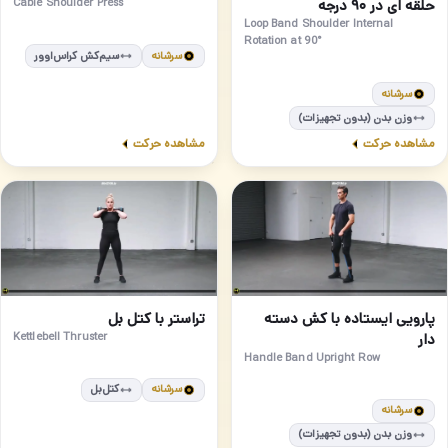
حلقه ای در ۹۰ درجه
Cable Shoulder Press
Loop Band Shoulder Internal
Rotation at 90°
سرشانه
سیم‌کش کراس‌اوور
سرشانه
وزن بدن (بدون تجهیزات)
مشاهده حرکت
مشاهده حرکت
مبتدی
متوسط
74
73
پارویی ایستاده با کش دسته
تراستر با کتل بل
دار
Kettlebell Thruster
Handle Band Upright Row
سرشانه
کتل‌بل
سرشانه
وزن بدن (بدون تجهیزات)