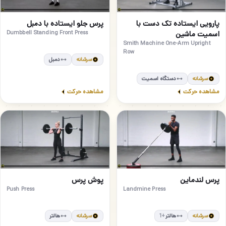
مبتدی
مبتدی
30
29
پارویی ایستاده تک دست با
پرس جلو ایستاده با دمبل
اسمیت ماشین
Dumbbell Standing Front Press
Smith Machine One-Arm Upright
Row
سرشانه
دمبل
سرشانه
دستگاه اسمیت
مشاهده حرکت
مشاهده حرکت
مبتدی
متوسط
32
31
پرس لندماین
پوش پرس
Push Press
Landmine Press
سرشانه
هالتر
سرشانه
هالتر
+1