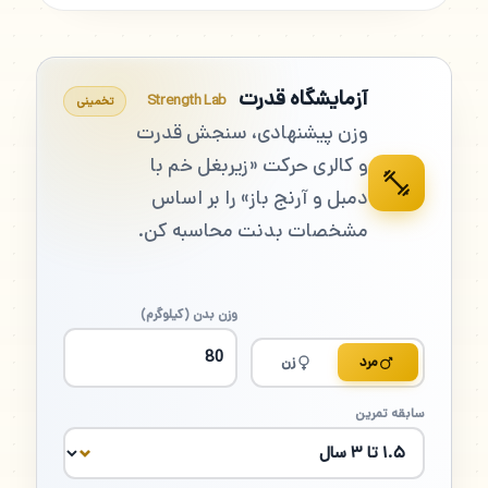
آزمایشگاه قدرت
Strength Lab
تخمینی
وزن پیشنهادی، سنجش قدرت
و کالری حرکت «زیربغل خم با
دمبل و آرنج باز» را بر اساس
مشخصات بدنت محاسبه کن.
وزن بدن (کیلوگرم)
مرد
زن
سابقه تمرین