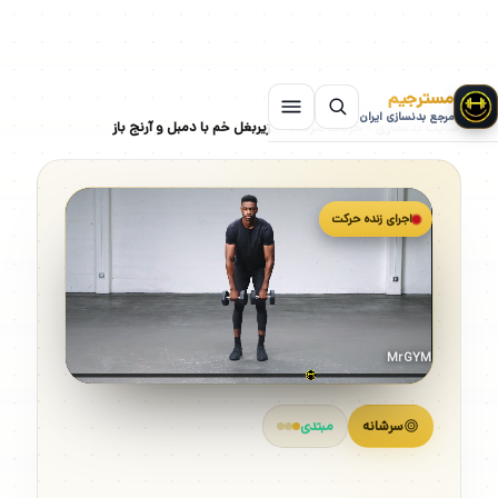
مسترجیم
مرجع بدنسازی ایران
سایت بدنسازی
»
حرکات سرشانه
»
زیربغل خم با دمبل و آرنج باز
اجرای زنده حرکت
MrGYM
سرشانه
مبتدی
زیربغل خم با دمبل و آرنج باز