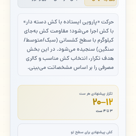
حرکت «پارویی ایستاده با کش دسته دار»
با کش اجرا می‌شود؛ مقاومت کش به‌جای
کیلوگرم با سطح کشسانی (سبک/متوسط/
سنگین) سنجیده می‌شود. در این بخش
هدف تکرار، انتخاب کش مناسب و کالری
مصرفی را بر اساس مشخصاتت می‌بینی.
تکرار پیشنهادی هر ست
۱۲–۲۰
۳ تا ۴ ست
کش پیشنهادی برای سطح تو