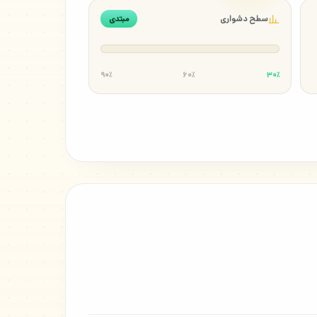
سطح دشواری
مبتدی
۹۰٪
۶۰٪
۳۰٪