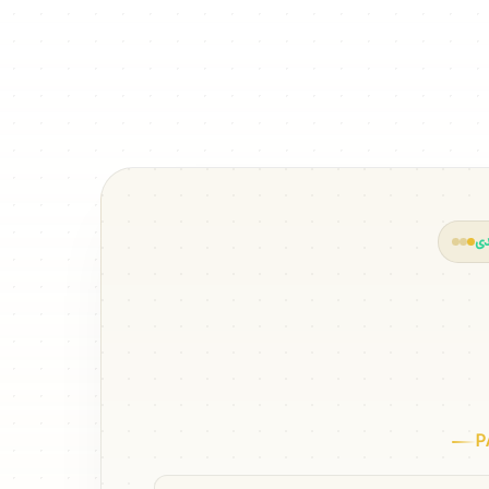
دی
پرس پالوف
P