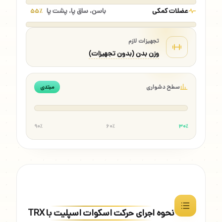
عضلات کمکی
باسن، ساق پا، پشت پا
۵۵٪
تجهیزات لازم
وزن بدن (بدون تجهیزات)
سطح دشواری
مبتدی
۹۰٪
۶۰٪
۳۰٪
نحوه اجرای حرکت اسکوات اسپلیت با TRX