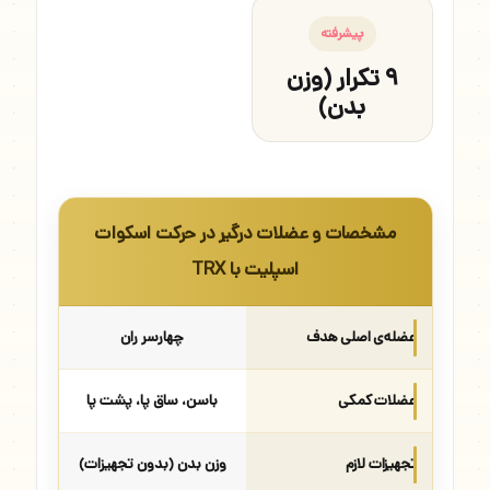
پیشرفته
۹ تکرار (وزن
بدن)
مشخصات و عضلات درگیر در حرکت اسکوات
اسپلیت با TRX
عضله‌ی اصلی هدف
چهارسر ران
عضلات کمکی
باسن، ساق پا، پشت پا
تجهیزات لازم
وزن بدن (بدون تجهیزات)