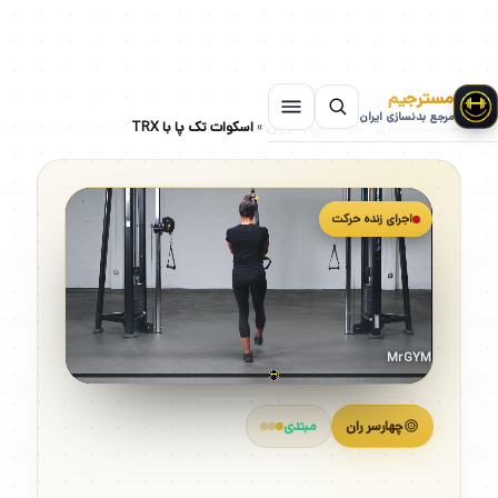
مسترجیم
مرجع بدنسازی ایران
سایت بدنسازی
»
حرکات چهارسر ران
»
اسکوات تک پا با TRX
اجرای زنده حرکت
MrGYM
چهارسر ران
مبتدی
اسکوات تک پا با TRX