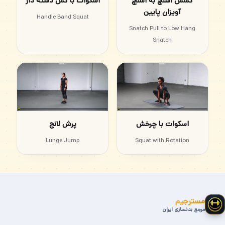
کشش اسنچ به اسنچ
اسکوات با کش دسته دار
آویزان پایین
Handle Band Squat
Snatch Pull to Low Hang
Snatch
اسکوات با چرخش
پرش لانج
Lunge Jump
Squat with Rotation
مسترجیم
مرجع بدنسازی ایران