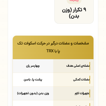
پیشرفته
۹ تکرار (وزن
بدن)
مشخصات و عضلات درگیر در حرکت اسکوات تک
پا با TRX
عضله‌ی اصلی هدف
چهارسر ران
عضلات کمکی
پشت پا، باسن
تجهیزات لازم
وزن بدن (بدون تجهیزات)