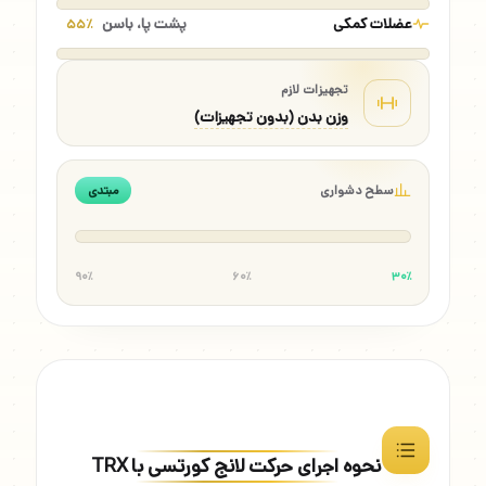
عضلات کمکی
پشت پا، باسن
۵۵٪
تجهیزات لازم
وزن بدن (بدون تجهیزات)
سطح دشواری
مبتدی
۹۰٪
۶۰٪
۳۰٪
نحوه اجرای حرکت لانج کورتسی با TRX