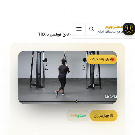
مسترجیم
مرجع بدنسازی ایران
سایت بدنسازی
»
حرکات چهارسر ران
»
لانج کورتسی با TRX
اجرای زنده حرکت
MrGYM
چهارسر ران
مبتدی
لانج کورتسی با TRX