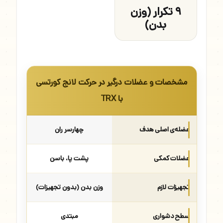
۹ تکرار (وزن
بدن)
مشخصات و عضلات درگیر در حرکت لانج کورتسی
با TRX
عضله‌ی اصلی هدف
چهارسر ران
عضلات کمکی
پشت پا، باسن
تجهیزات لازم
وزن بدن (بدون تجهیزات)
سطح دشواری
مبتدی