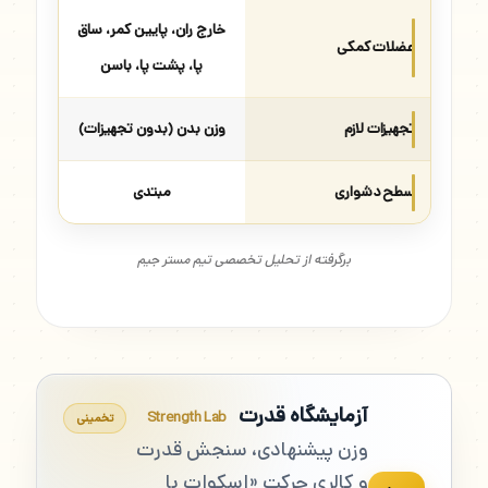
خارج ران، پایین کمر، ساق
عضلات کمکی
پا، پشت پا، باسن
تجهیزات لازم
وزن بدن (بدون تجهیزات)
سطح دشواری
مبتدی
برگرفته از تحلیل تخصصی تیم مستر جیم
آزمایشگاه قدرت
Strength Lab
تخمینی
وزن پیشنهادی، سنجش قدرت
و کالری حرکت «اسکوات با