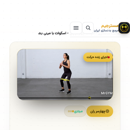
مسترجیم
مرجع بدنسازی ایران
سایت بدنسازی
»
حرکات چهارسر ران
»
اسکوات با مینی بند
اجرای زنده حرکت
MrGYM
چهارسر ران
مبتدی
اسکوات با مینی بند