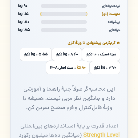
۹۰ kg
نیمه‌حرفه‌ای
۱۱۵ kg
متوسط (تو)
۱۵۰ kg
پیشرفته
۱۸۵ kg
حرفه‌ای
🔥 گرم‌کردن پیشنهادی تا وزنهٔ کاری
میله/سبک • ۱۰ تکرار
۴۰ kg • ۸ تکرار
۵۵ kg • ۵ تکرار
۷۰ kg • ۳ تکرار
۸۰ kg
• ست اصلی ۸–۱۲
این محاسبه‌گر صرفاً جنبهٔ راهنما و آموزشی
دارد و جایگزین نظر مربی نیست. همیشه با
وزنهٔ قابل‌کنترل و فرم صحیح تمرین کن.
اعداد قدرت بر پایهٔ استانداردهای بین‌المللی
Strength Level
(میانگین ده‌ها میلیون رکورد