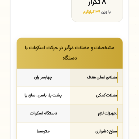
۸ تکرار
با وزن
۳۹ کیلوگرم
مشخصات و عضلات درگیر در حرکت اسکوات با
دستگاه
عضله‌ی اصلی هدف
چهارسر ران
عضلات کمکی
پشت پا، باسن، ساق پا
تجهیزات لازم
دستگاه اسکوات
سطح دشواری
متوسط