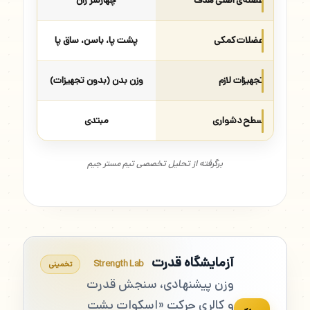
عضله‌ی اصلی هدف
چهارسر ران
عضلات کمکی
پشت پا، باسن، ساق پا
تجهیزات لازم
وزن بدن (بدون تجهیزات)
سطح دشواری
مبتدی
برگرفته از تحلیل تخصصی تیم مستر جیم
آزمایشگاه قدرت
Strength Lab
تخمینی
وزن پیشنهادی، سنجش قدرت
و کالری حرکت «اسکوات پشت