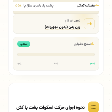
عضلات کمکی
پشت پا، باسن، ساق پا
۵۵٪
تجهیزات لازم
وزن بدن (بدون تجهیزات)
سطح دشواری
مبتدی
۹۰٪
۶۰٪
۳۰٪
نحوه اجرای حرکت اسکوات پشت با کش