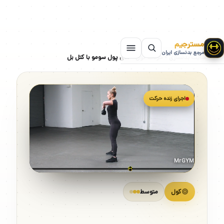
مسترجیم
مرجع بدنسازی ایران
سایت بدنسازی
»
حرکات کول
»
های پول سومو با کتل بل
اجرای زنده حرکت
MrGYM
کول
متوسط
های پول سومو با کتل بل