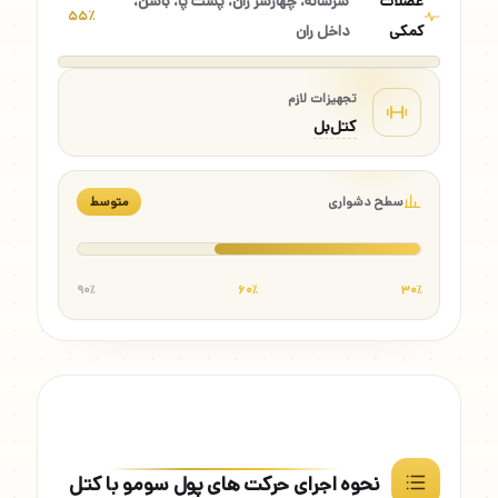
عضلات
سرشانه، چهارسر ران، پشت پا، باسن،
۵۵٪
کمکی
داخل ران
تجهیزات لازم
کتل‌بل
سطح دشواری
متوسط
۹۰٪
۶۰٪
۳۰٪
نحوه اجرای حرکت های پول سومو با کتل