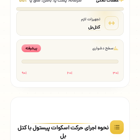
عضلات کمکی
سرشانه، پشت پا، باسن، ساق پا
۵۵٪
تجهیزات لازم
کتل‌بل
سطح دشواری
پیشرفته
۹۰٪
۶۰٪
۳۰٪
نحوه اجرای حرکت اسکوات پیستول با کتل
بل