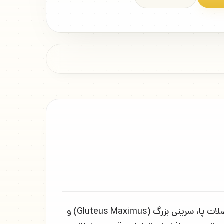
حرکت اسکوات گنبدی جانبی با بالانس تر (Balance Trainer Lateral Dome Squats) تمرینی برای تقویت عضلات پا، سرینی بزرگ (Gluteus Maximus) و