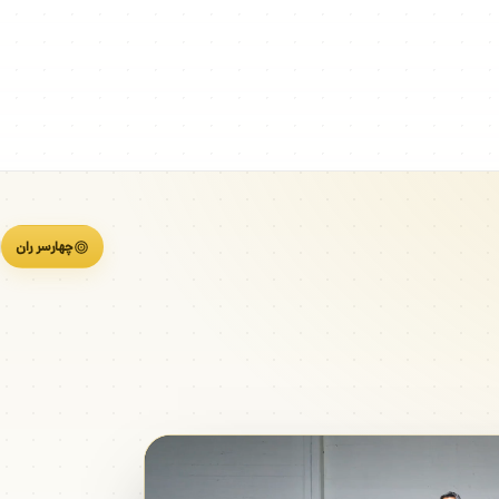
چهارسر ران
اسک