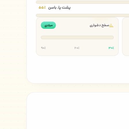
پشت پا، باسن
۵۵٪
سطح دشواری
مبتدی
۹۰٪
۶۰٪
۳۰٪