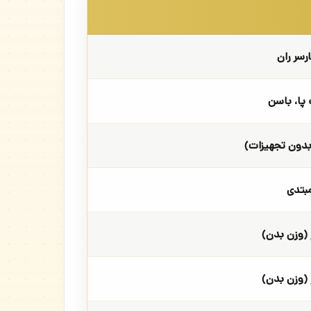
رسر ران
پا، باسن
بدون تجهیزات)
بتدی