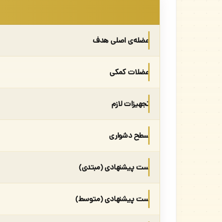
عضله‌ی اصلی هدف
عضلات کمکی
تجهیزات لازم
سطح دشواری
ست پیشنهادی (مبتدی)
ست پیشنهادی (متوسط)