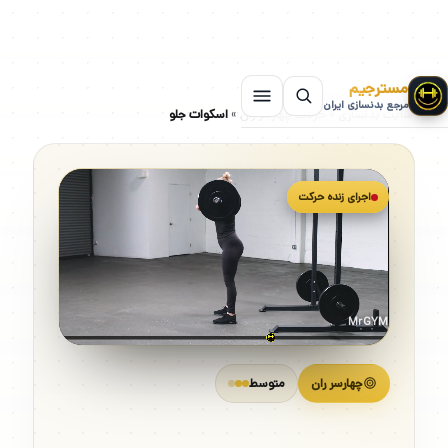
مسترجیم
مرجع بدنسازی ایران
سایت بدنسازی
»
حرکات چهارسر ران
»
اسکوات جلو
اجرای زنده حرکت
MrGYM
چهارسر ران
متوسط
اسکوات جلو