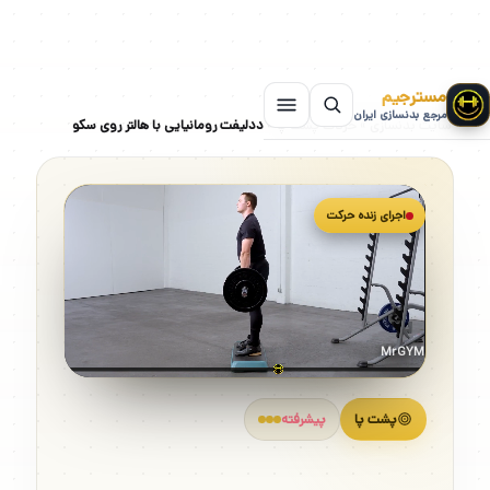
مسترجیم
مرجع بدنسازی ایران
سایت بدنسازی
»
حرکات پشت پا
»
ددلیفت رومانیایی با هالتر روی سکو
اجرای زنده حرکت
MrGYM
پشت پا
پیشرفته
ددلیفت رومانیایی با هالتر روی سکو