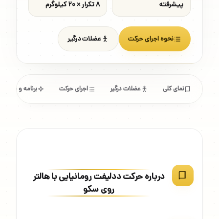
پیشرفته
۸ تکرار × ۲۰ کیلوگرم
نحوه اجرای حرکت
عضلات درگیر
نمای کلی
عضلات درگیر
اجرای حرکت
برنامه و مشخص
درباره حرکت ددلیفت رومانیایی با هالتر
روی سکو