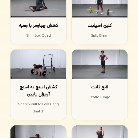
کلین اسپلیت
کشش چهارسر با جعبه
Shin Box Quad
Split Clean
لانج ثابت
کشش اسنچ به اسنچ
آویزان پایین
Static Lunge
Snatch Pull to Low Hang
Snatch