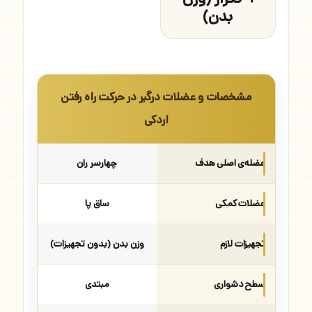
بدن)
مشخصات و عضلات درگیر در حرکت راه رفتن
اردکی
عضله‌ی اصلی هدف
چهارسر ران
عضلات کمکی
ساق پا
تجهیزات لازم
وزن بدن (بدون تجهیزات)
سطح دشواری
مبتدی