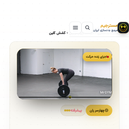
مسترجیم
مرجع بدنسازی ایران
سایت بدنسازی
»
حرکات چهارسر ران
»
کشش کلین
اجرای زنده حرکت
MrGYM
چهارسر ران
پیشرفته
کشش کلین