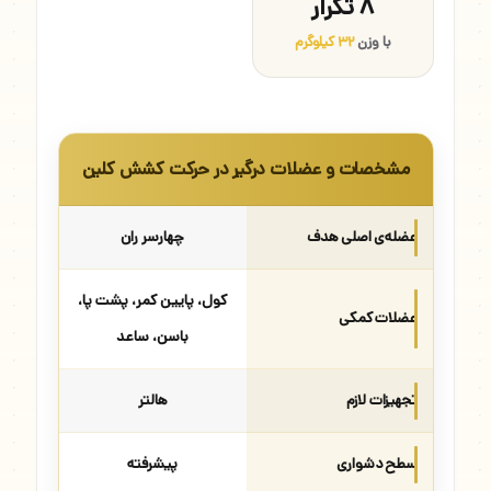
۸ تکرار
با وزن
۳۲ کیلوگرم
مشخصات و عضلات درگیر در حرکت کشش کلین
عضله‌ی اصلی هدف
چهارسر ران
کول، پایین کمر، پشت پا،
عضلات کمکی
باسن، ساعد
تجهیزات لازم
هالتر
سطح دشواری
پیشرفته