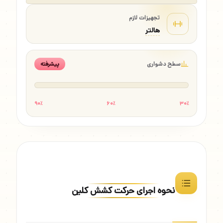
تجهیزات لازم
هالتر
سطح دشواری
پیشرفته
۹۰٪
۶۰٪
۳۰٪
نحوه اجرای حرکت کشش کلین