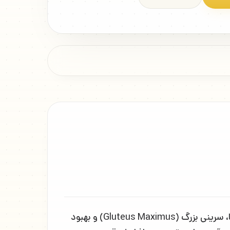
حرکت اسکوات با زانو بالا روی بالانس تر (Balance Trainer Knee Up Squats) تمرینی برای تقویت عضلات پا، سرینی بزرگ (Gluteus Maximus) و بهبود