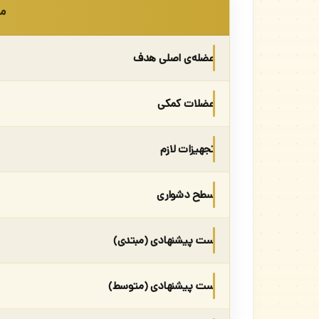
مش
عضله‌ی اصلی هدف
عضلات کمکی
تجهیزات لازم
سطح دشواری
ست پیشنهادی (مبتدی)
ست پیشنهادی (متوسط)