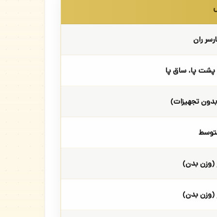
ل
رسر ران
پشت پا، ساق پا
بدون تجهیزات)
توسط