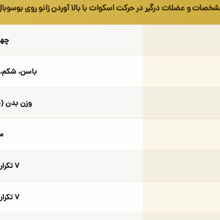
خصات و عضلات درگیر در حرکت اسکوات با بالا آوردن زانو روی بوسوبا
چها
باسن، شکم، 
وزن بدن (
م
۷ تکرار (وزن بدن)
۷ تکرار (وزن بدن)