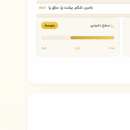
باسن، شکم، پشت پا، ساق پا
۵۵٪
سطح دشواری
متوسط
۹۰٪
۶۰٪
۳۰٪