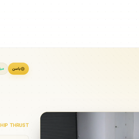
باسن
مبت
هیپ
 HIP THRUST