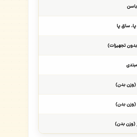
اسن
ا، ساق پا
بدون تجهیزات)
بتدی