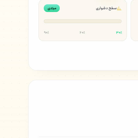
سطح دشواری
مبتدی
۹۰٪
۶۰٪
۳۰٪