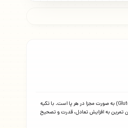
حرکت هیپ تراست تک پا (Single Leg Hip Thrust) تمرینی برای تقویت عضلات سرینی بزرگ (Gluteus Maximus) به صورت مجزا در هر پا است. با تکیه
ین تمرین به افزایش تعادل، قدرت و تصحیح