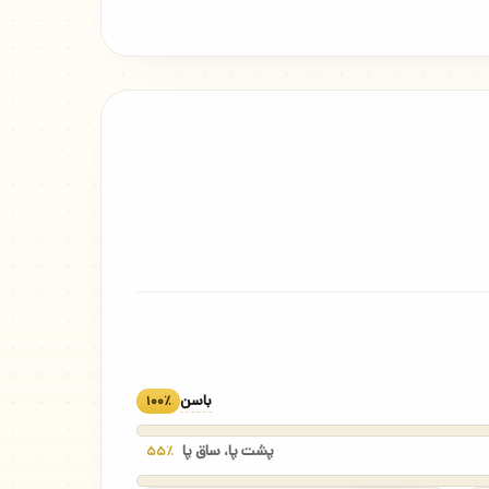
باسن
۱۰۰٪
پشت پا، ساق پا
۵۵٪