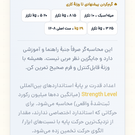
🔥 گرم‌کردن پیشنهادی تا وزنهٔ کاری
میله/سبک • ۱۰ تکرار
۱۵ kg • ۸ تکرار
۲۰ kg • ۵ تکرار
۲۵ kg • ۳ تکرار
۲۹ kg
• ست اصلی ۸–۱۲
این محاسبه‌گر صرفاً جنبهٔ راهنما و آموزشی
دارد و جایگزین نظر مربی نیست. همیشه با
وزنهٔ قابل‌کنترل و فرم صحیح تمرین کن.
اعداد قدرت بر پایهٔ استانداردهای بین‌المللی
Strength Level
(میانگین ده‌ها میلیون رکورد
ثبت‌شدهٔ واقعی) محاسبه می‌شود. برای
حرکاتی که استاندارد اختصاصی ندارند، مقدار
از نزدیک‌ترین حرکت پایه با نسبت‌های ابزار/
الگوی حرکت تخمین زده می‌شود.