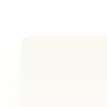
با توپ غلتان با
شریک