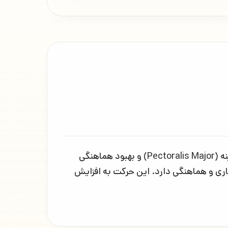
حرکت شنا با غلتاندن توپ با شریک (Partner Rolling Ball Push Up) تمرینی تعاملی برای تقویت عضلات سینه (Pectoralis Major) و بهبود هماهنگی
ری و هماهنگی دارد. این حرکت به افزایش