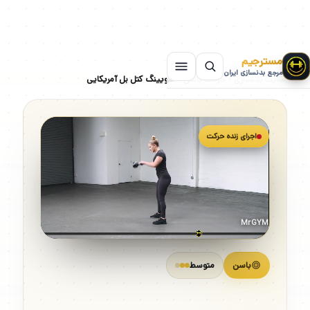
مسترجیم
مرجع بدنسازی ایران
سایت بدنسازی
»
حرکات باسن
»
سویینگ کتل بل آمریکایی
اجرای زنده حرکت
MrGYM
باسن
متوسط
سویینگ کتل بل آمریکایی