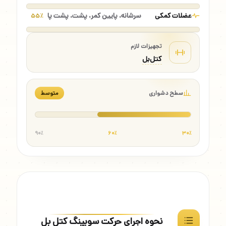
عضلات کمکی
سرشانه، پایین کمر، پشت، پشت پا
۵۵٪
تجهیزات لازم
کتل‌بل
سطح دشواری
متوسط
۹۰٪
۶۰٪
۳۰٪
نحوه اجرای حرکت سویینگ کتل بل