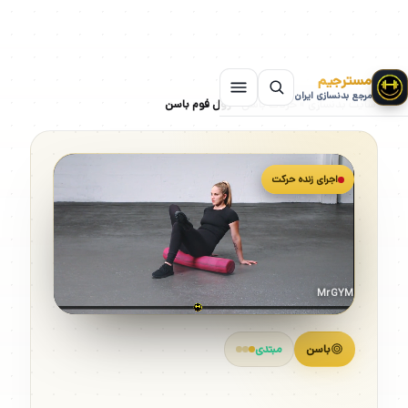
مسترجیم
مرجع بدنسازی ایران
سایت بدنسازی
»
حرکات باسن
»
رول فوم باسن
اجرای زنده حرکت
MrGYM
باسن
مبتدی
رول فوم باسن