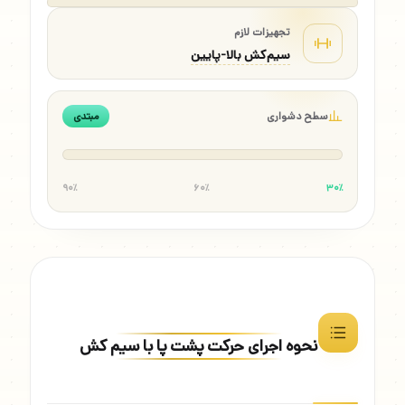
تجهیزات لازم
سیم‌کش بالا-پایین
سطح دشواری
مبتدی
۹۰٪
۶۰٪
۳۰٪
نحوه اجرای حرکت پشت پا با سیم کش