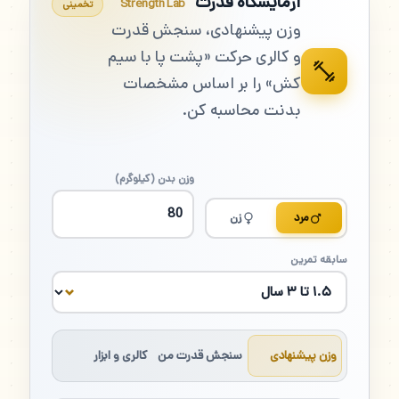
آزمایشگاه قدرت
Strength Lab
تخمینی
وزن پیشنهادی، سنجش قدرت
و کالری حرکت «پشت پا با سیم
کش» را بر اساس مشخصات
بدنت محاسبه کن.
وزن بدن (کیلوگرم)
مرد
زن
سابقه تمرین
وزن پیشنهادی
سنجش قدرت من
کالری و ابزار