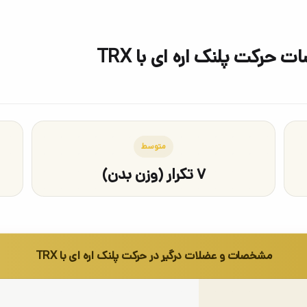
حرکت پلنک اره ای با TRX
متوسط
۷ تکرار (وزن بدن)
مشخصات و عضلات درگیر در حرکت پلنک اره ای با TRX