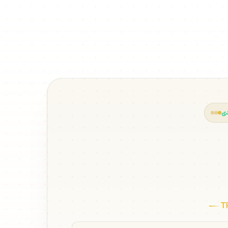
دی
اره ای با TRX
T