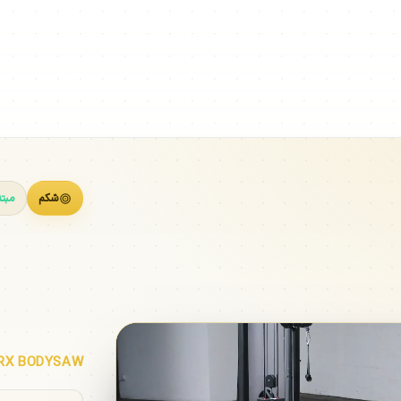
شکم
مبت
پلنک 
RX BODYSAW