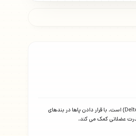
حرکت اره بدن با TRX (TRX Bodysaw) تمرینی برای تقویت عضلات مرکزی (Core Muscles) و شانه ها (Deltoids) است. با قرار دادن پاها در بندهای