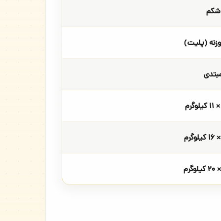
شکم
زنه (پلیت)
بتدی