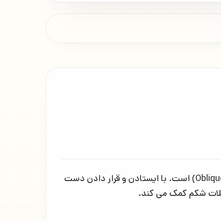
حرکت کرانچ مایل شکمی ایستاده (Standing Oblique Crunch) تمرینی برای تقویت عضلات مایل شکمی (Obliques) است. با ایستادن و قرار دادن دست
ضلات شکم کمک می کند.