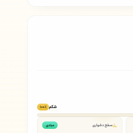
شکم
۱۰۰٪
سطح دشواری
مبتدی