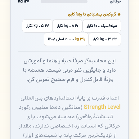
۱۲۷ kg
حرفه‌ای
🔥 گرم‌کردن پیشنهادی تا وزنهٔ کاری
میله/سبک • ۱۰ تکرار
۲۰ kg • ۸ تکرار
۲۷ kg • ۵ تکرار
۳۳ kg • ۳ تکرار
۳۹ kg
• ست اصلی ۸–۱۲
این محاسبه‌گر صرفاً جنبهٔ راهنما و آموزشی
دارد و جایگزین نظر مربی نیست. همیشه با
وزنهٔ قابل‌کنترل و فرم صحیح تمرین کن.
اعداد قدرت بر پایهٔ استانداردهای بین‌المللی
Strength Level
(میانگین ده‌ها میلیون رکورد
ثبت‌شدهٔ واقعی) محاسبه می‌شود. برای
حرکاتی که استاندارد اختصاصی ندارند، مقدار
از نزدیک‌ترین حرکت پایه با نسبت‌های ابزار/