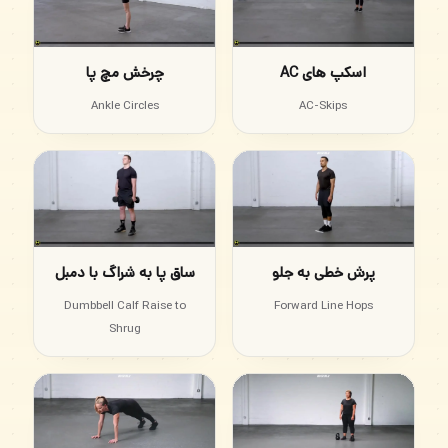
اسکپ های AC
چرخش مچ پا
Ankle Circles
AC-Skips
پرش خطی به جلو
ساق پا به شراگ با دمبل
Dumbbell Calf Raise to
Forward Line Hops
Shrug