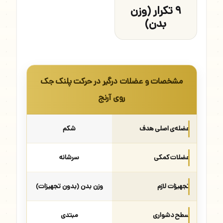
۹ تکرار (وزن
بدن)
مشخصات و عضلات درگیر در حرکت پلنک جک
روی آرنج
عضله‌ی اصلی هدف
شکم
عضلات کمکی
سرشانه
تجهیزات لازم
وزن بدن (بدون تجهیزات)
سطح دشواری
مبتدی