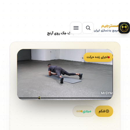
مسترجیم
مرجع بدنسازی ایران
سایت بدنسازی
»
حرکات شکم
»
پلنک جک روی آرنج
اجرای زنده حرکت
MrGYM
شکم
مبتدی
پلنک جک روی آرنج