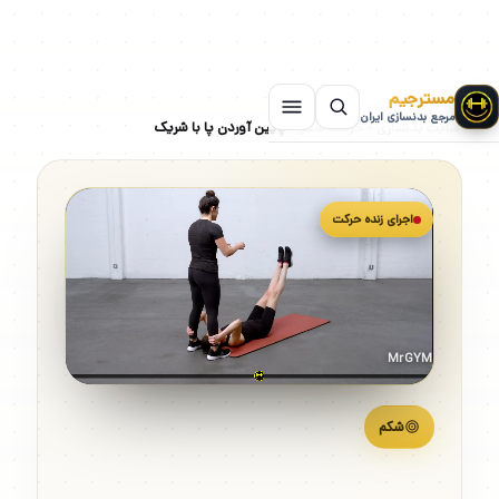
مسترجیم
مرجع بدنسازی ایران
سایت بدنسازی
»
حرکات شکم
»
پایین آوردن پا با شریک
اجرای زنده حرکت
MrGYM
شکم
پایین آوردن پا با شریک