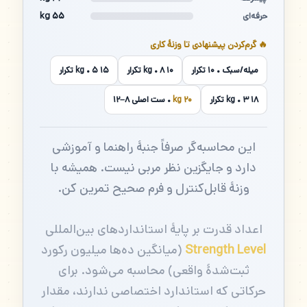
۵۵ kg
حرفه‌ای
🔥 گرم‌کردن پیشنهادی تا وزنهٔ کاری
میله/سبک • ۱۰ تکرار
۱۰ kg • ۸ تکرار
۱۵ kg • ۵ تکرار
۱۸ kg • ۳ تکرار
۲۰ kg
• ست اصلی ۸–۱۲
این محاسبه‌گر صرفاً جنبهٔ راهنما و آموزشی
دارد و جایگزین نظر مربی نیست. همیشه با
وزنهٔ قابل‌کنترل و فرم صحیح تمرین کن.
اعداد قدرت بر پایهٔ استانداردهای بین‌المللی
Strength Level
(میانگین ده‌ها میلیون رکورد
ثبت‌شدهٔ واقعی) محاسبه می‌شود. برای
حرکاتی که استاندارد اختصاصی ندارند، مقدار