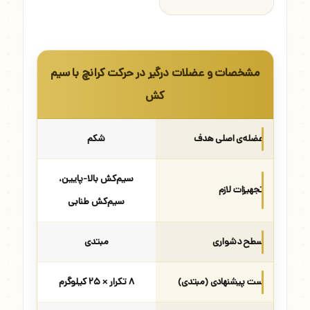
مشخصات و عضلات درگیر در حرکت کرانچ با سیم
کش
عضله‌ی اصلی هدف
شکم
سیم‌کش بالا-پایین،
تجهیزات لازم
سیم‌کش طنابی
سطح دشواری
مبتدی
ست پیشنهادی (مبتدی)
۸ تکرار × ۲۵ کیلوگرم