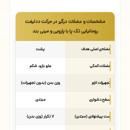
مشخصات و عضلات درگیر در حرکت ددلیفت
رومانیایی تک پا با پارویی و مینی بند
عضله‌ی اصلی هدف
پشت
عضلات کمکی
جلو بازو، شکم
تجهیزات لازم
وزن بدن (بدون تجهیزات)
سطح دشواری
مبتدی
ست پیشنهادی (مبتدی)
۷ تکرار (وزن بدن)