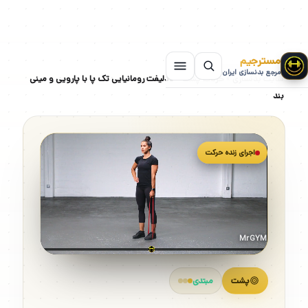
مسترجیم
مرجع بدنسازی ایران
سایت بدنسازی
»
حرکات پشت
»
ددلیفت رومانیایی تک پا با پارویی و مینی
بند
اجرای زنده حرکت
MrGYM
پشت
مبتدی