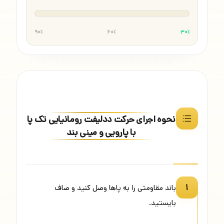
۹۰٪
۶۰٪
۳۰٪
نحوه اجرای حرکت ددلیفت رومانیایی تک پا
با پارویی و مینی بند
۱
باند مقاومتی را به پاها وصل کنید و صاف
بایستید.