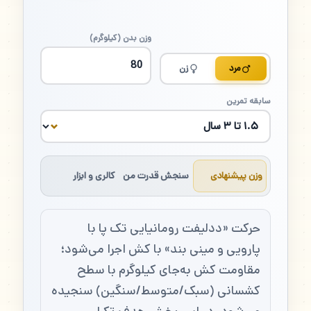
وزن بدن (کیلوگرم)
مرد
زن
سابقه تمرین
وزن پیشنهادی
سنجش قدرت من
کالری و ابزار
حرکت «ددلیفت رومانیایی تک پا با
پارویی و مینی بند» با کش اجرا می‌شود؛
مقاومت کش به‌جای کیلوگرم با سطح
کشسانی (سبک/متوسط/سنگین) سنجیده